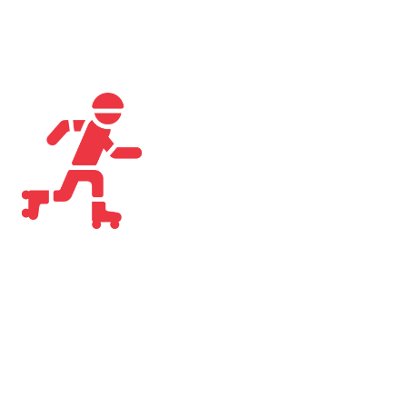
Termine Laufschule:
Jeden Samstag von 10.30 - 11.30 Uhr -
Keine Laufschule in den Ferien!
Tagesaktuelle / zeitnahe Information
finden Sie auf
Facebook
Instagram